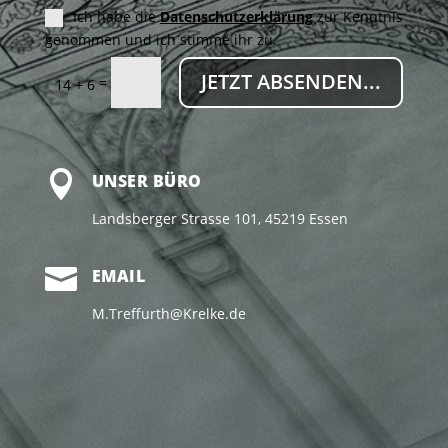
Ich habe die
Datenschutzerklärung
zur Kenntnis
genommen und ich stimme ihr zu.
JETZT ABSENDEN...
=
14 + 6

UNSER BÜRO
Landsberger Strasse 101, 45219 Essen

EMAIL
M.Treffurth@Krelke.de